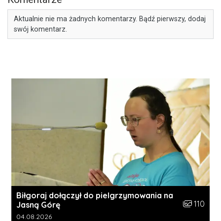
Aktualnie nie ma żadnych komentarzy. Bądź pierwszy, dodaj
swój komentarz.
Biłgoraj dołączył do pielgrzymowania na
Liczba zdję
110
Jasną Górę
Data dodania galerii:
04.08.2026