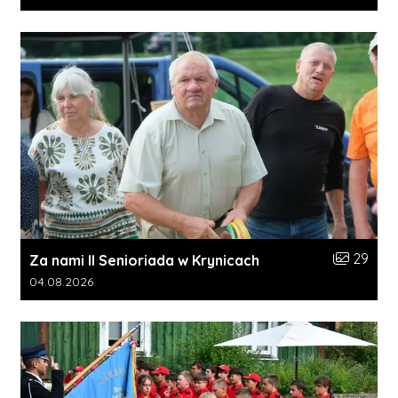
Liczba zdj
29
Za nami II Senioriada w Krynicach
Data dodania galerii:
04.08.2026