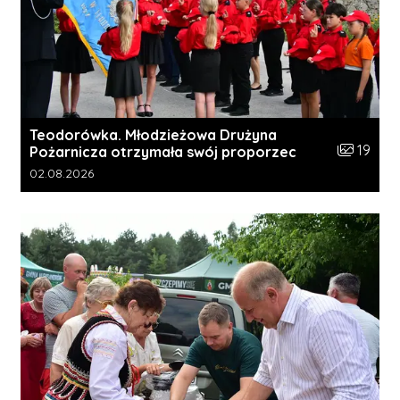
Teodorówka. Młodzieżowa Drużyna
Liczba zdj
19
Pożarnicza otrzymała swój proporzec
Data dodania galerii:
02.08.2026