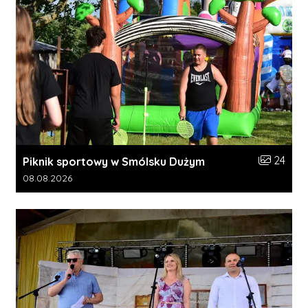
Liczba zdj
24
Piknik sportowy w Smólsku Dużym
Data dodania galerii:
08.08.2026