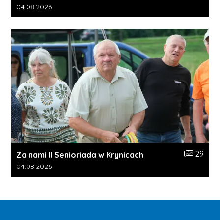
Data dodania galerii:
04.08.2026
Liczba zdj
29
Za nami II Senioriada w Krynicach
Data dodania galerii:
04.08.2026