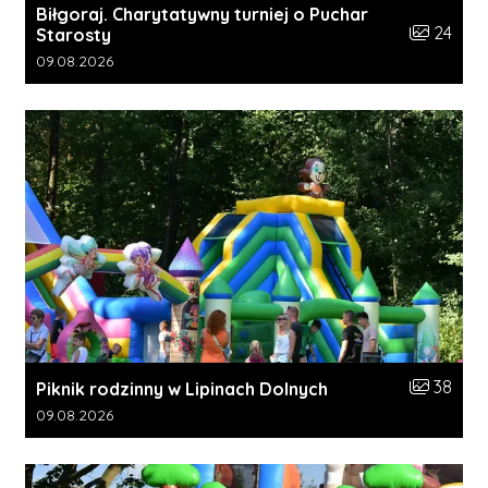
Biłgoraj. Charytatywny turniej o Puchar
Liczba zdj
24
Starosty
Data dodania galerii:
09.08.2026
Liczba zdj
38
Piknik rodzinny w Lipinach Dolnych
Data dodania galerii:
09.08.2026