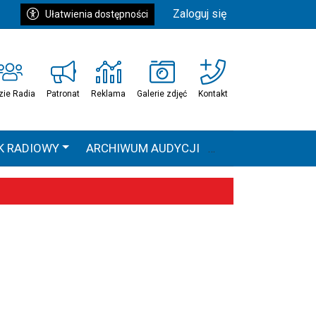
Zaloguj się
Ułatwienia dostępności
zie Radia
Patronat
Reklama
Galerie zdjęć
Kontakt
K RADIOWY
ARCHIWUM AUDYCJI
Ć
HEAVEN TOUR
 statystyki