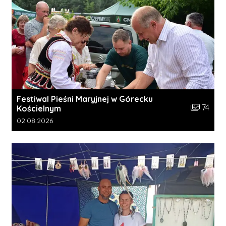
Festiwal Pieśni Maryjnej w Górecku
Liczba zdj
74
Kościelnym
Data dodania galerii:
02.08.2026