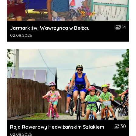
Liczba zdj
14
Jarmark św. Wawrzyńca w Bełżcu
Data dodania galerii:
02.08.2026
Liczba zdj
30
Rajd Rowerowy Hedwiżańskim Szlakiem
Data dodania galerii:
02.08.2026