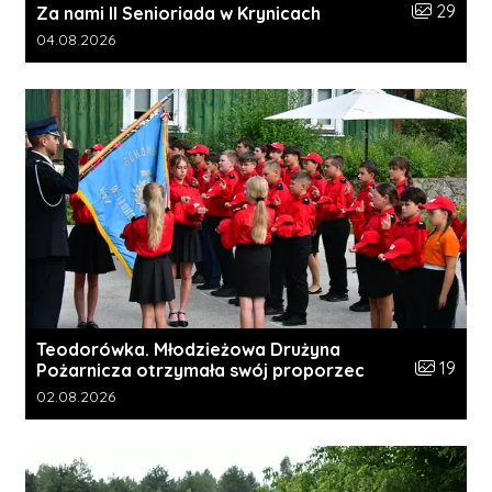
Liczba zdj
29
Za nami II Senioriada w Krynicach
Data dodania galerii:
04.08.2026
Teodorówka. Młodzieżowa Drużyna
Liczba zdj
19
Pożarnicza otrzymała swój proporzec
Data dodania galerii:
02.08.2026