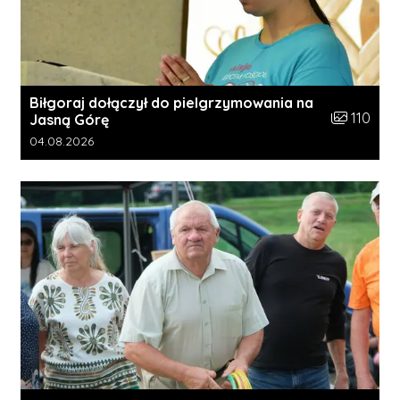
Biłgoraj dołączył do pielgrzymowania na
Liczba zdję
110
Jasną Górę
Data dodania galerii:
04.08.2026