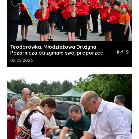
Teodorówka. Młodzieżowa Drużyna
Liczba zdj
19
Pożarnicza otrzymała swój proporzec
Data dodania galerii:
02.08.2026