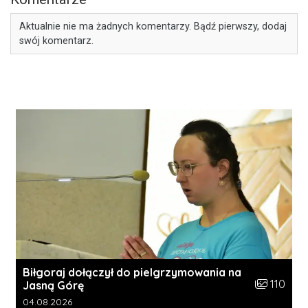
Aktualnie nie ma żadnych komentarzy. Bądź pierwszy, dodaj
swój komentarz.
Biłgoraj dołączył do pielgrzymowania na
Liczba zdję
110
Jasną Górę
Data dodania galerii:
04.08.2026