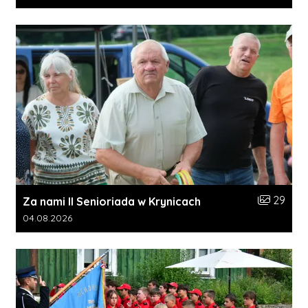
Liczba zdj
29
Za nami II Senioriada w Krynicach
Data dodania galerii:
04.08.2026