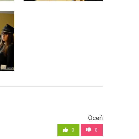
Oceń
0
0