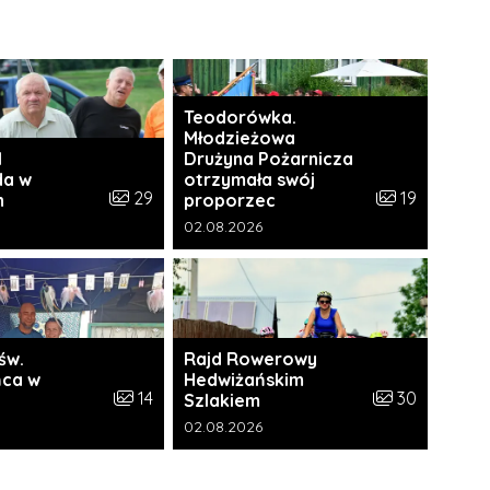
Teodorówka.
Młodzieżowa
I
Drużyna Pożarnicza
da w
otrzymała swój
i:
Liczba zdjęć w galerii:
Liczba zdjęć w 
29
19
h
proporzec
a galerii:
Data dodania galerii:
02.08.2026
św.
Rajd Rowerowy
ca w
Hedwiżańskim
ii:
Liczba zdjęć w galerii:
Liczba zdjęć w 
14
30
Szlakiem
a galerii:
Data dodania galerii:
02.08.2026