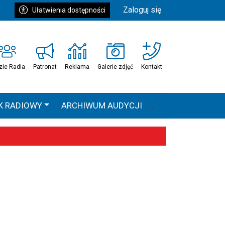
Zaloguj się
Ułatwienia dostępności
zie Radia
Patronat
Reklama
Galerie zdjęć
Kontakt
K RADIOWY
ARCHIWUM AUDYCJI
Ć
HEAVEN TOUR
 statystyki