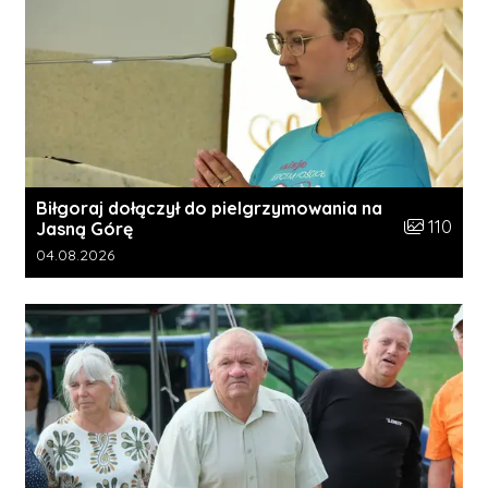
Biłgoraj dołączył do pielgrzymowania na
Liczba zdję
110
Jasną Górę
Data dodania galerii:
04.08.2026