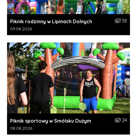
Liczba zdj
38
Piknik rodzinny w Lipinach Dolnych
Data dodania galerii:
09.08.2026
Liczba zdj
24
Piknik sportowy w Smólsku Dużym
Data dodania galerii:
08.08.2026