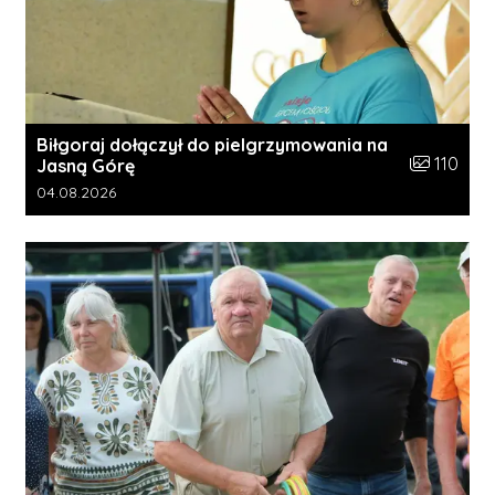
Biłgoraj dołączył do pielgrzymowania na
Liczba zdję
110
Jasną Górę
Data dodania galerii:
04.08.2026