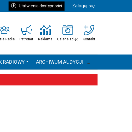
Zaloguj się
Ułatwienia dostępności
zie Radia
Patronat
Reklama
Galerie zdjęć
Kontakt
K RADIOWY
ARCHIWUM AUDYCJI
Ć
HEAVEN TOUR
 statystyki