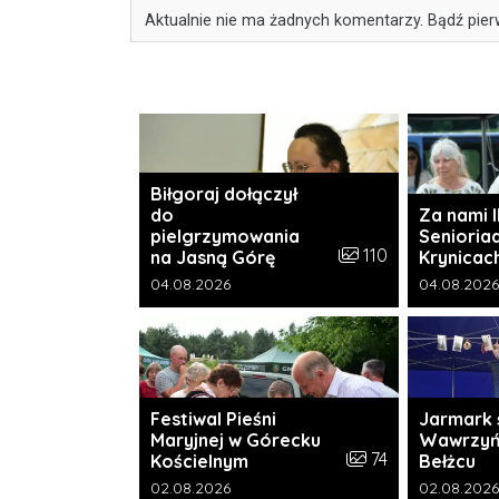
Aktualnie nie ma żadnych komentarzy. Bądź pier
Biłgoraj dołączył
do
Za nami I
pielgrzymowania
Senioria
Liczba zdjęć w galeri
110
na Jasną Górę
Krynicac
Data dodania galerii:
Data dodani
04.08.2026
04.08.2026
Festiwal Pieśni
Jarmark 
Maryjnej w Górecku
Wawrzyń
Liczba zdjęć w galer
74
Kościelnym
Bełżcu
Data dodania galerii:
Data dodani
02.08.2026
02.08.2026