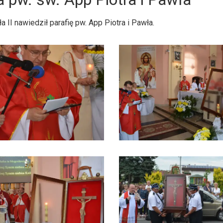
II nawiedził parafię pw. App Piotra i Pawła.