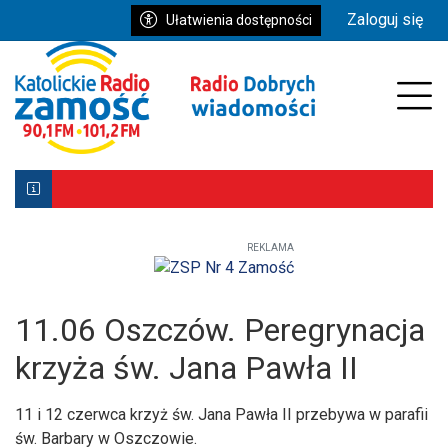
Przejdź do głównych treści
Przejdź do wyszukiwarki
Przejdź do głównego menu
Zaloguj się
Ułatwienia dostępności
enu
Prz
REKLAMA
Biłgoraj z Patronką. Wyjątkowe uroczystości już 9–10 ma
Powstała aplikacja mobilna Diecezji Zamojsko-Lubaczows
Mniej wiernych w kościołach, ale większe zaangażowanie re
11.06 Oszczów. Peregrynacja
krzyża św. Jana Pawła II
11 i 12 czerwca krzyż św. Jana Pawła II przebywa w parafii
św. Barbary w Oszczowie.