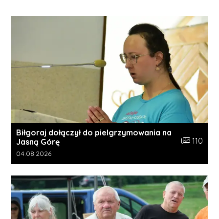
Biłgoraj dołączył do pielgrzymowania na
Liczba zdję
110
Jasną Górę
Data dodania galerii:
04.08.2026