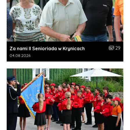
Liczba zdj
29
Za nami II Senioriada w Krynicach
Data dodania galerii:
04.08.2026