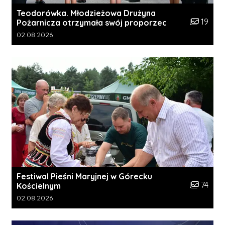
Teodorówka. Młodzieżowa Drużyna
Liczba zdj
19
Pożarnicza otrzymała swój proporzec
Data dodania galerii:
02.08.2026
Festiwal Pieśni Maryjnej w Górecku
Liczba zdj
74
Kościelnym
Data dodania galerii:
02.08.2026