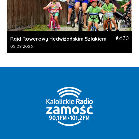
Liczba zdj
30
Rajd Rowerowy Hedwiżańskim Szlakiem
Data dodania galerii:
02.08.2026