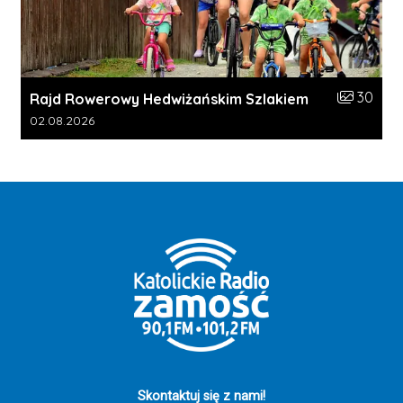
Liczba zdj
30
Rajd Rowerowy Hedwiżańskim Szlakiem
Data dodania galerii:
02.08.2026
Skontaktuj się z nami!