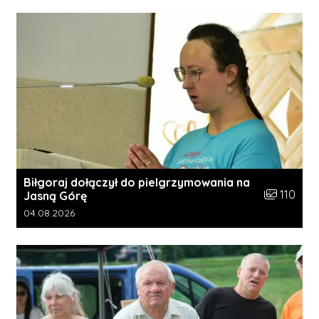
Biłgoraj dołączył do pielgrzymowania na
Liczba zdję
110
Jasną Górę
Data dodania galerii:
04.08.2026