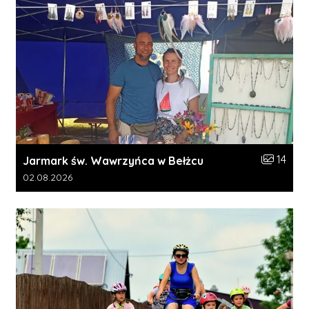
Liczba zdj
14
Jarmark św. Wawrzyńca w Bełżcu
Data dodania galerii:
02.08.2026