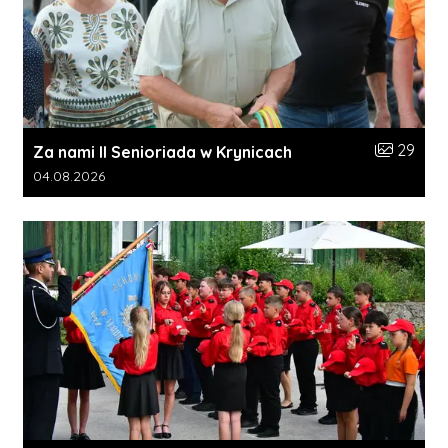
Liczba zdj
29
Za nami II Senioriada w Krynicach
Data dodania galerii:
04.08.2026