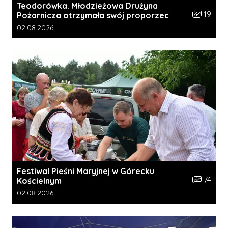
Teodorówka. Młodzieżowa Drużyna
Liczba zdj
19
Pożarnicza otrzymała swój proporzec
Data dodania galerii:
02.08.2026
Festiwal Pieśni Maryjnej w Górecku
Liczba zdj
74
Kościelnym
Data dodania galerii:
02.08.2026