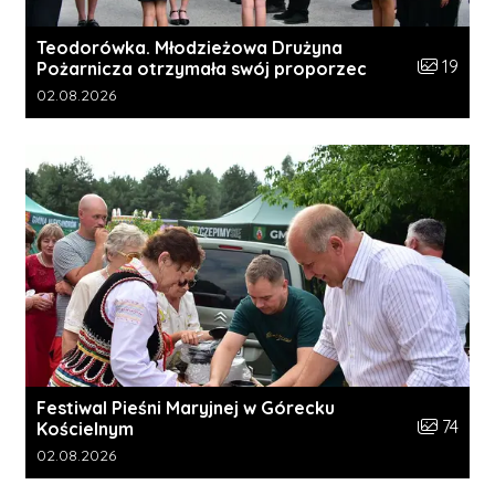
Teodorówka. Młodzieżowa Drużyna
Liczba zdj
19
Pożarnicza otrzymała swój proporzec
Data dodania galerii:
02.08.2026
Festiwal Pieśni Maryjnej w Górecku
Liczba zdj
74
Kościelnym
Data dodania galerii:
02.08.2026