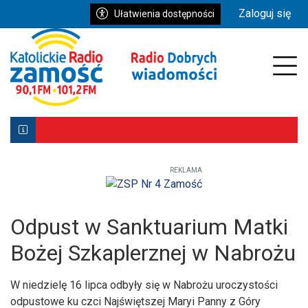
Przejdź do głównych treści
Przejdź do wyszukiwarki
Przejdź do głównego menu
Zaloguj się
Ułatwienia dostępności
enu
Prz
REKLAMA
Biłgoraj z Patronką. Wyjątkowe uroczystości już 9–10 ma
Powstała aplikacja mobilna Diecezji Zamojsko-Lubaczows
Mniej wiernych w kościołach, ale większe zaangażowanie re
Odpust w Sanktuarium Matki
Bożej Szkaplerznej w Nabrożu
W niedzielę 16 lipca odbyły się w Nabrożu uroczystości
odpustowe ku czci Najświętszej Maryi Panny z Góry