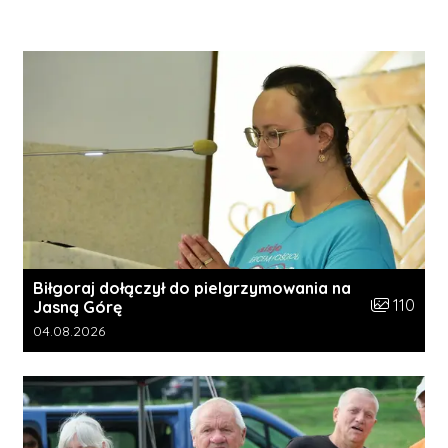
Biłgoraj dołączył do pielgrzymowania na
Liczba zdję
110
Jasną Górę
Data dodania galerii:
04.08.2026