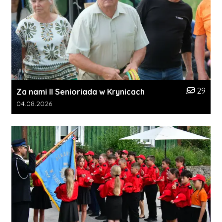
Liczba zdj
29
Za nami II Senioriada w Krynicach
Data dodania galerii:
04.08.2026