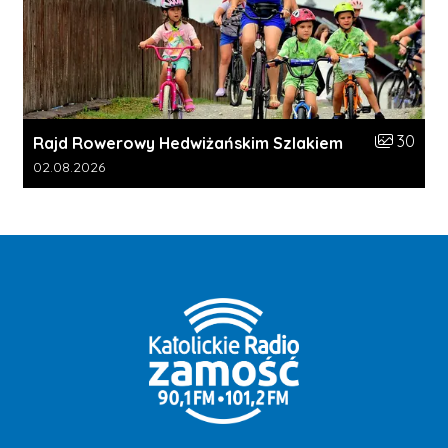
Liczba zdj
30
Rajd Rowerowy Hedwiżańskim Szlakiem
Data dodania galerii:
02.08.2026