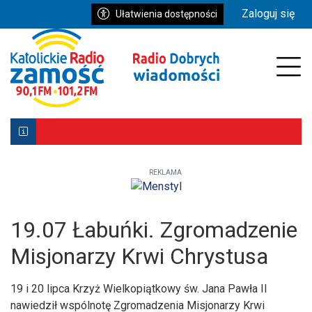
Przejdź do głównych treści
Przejdź do wyszukiwarki
Przejdź do głównego menu
Zaloguj się
Ułatwienia dostępności
enu
Prz
REKLAMA
Biłgoraj z Patronką. Wyjątkowe uroczystości już 9–10 ma
Powstała aplikacja mobilna Diecezji Zamojsko-Lubaczows
Mniej wiernych w kościołach, ale większe zaangażowanie re
19.07 Łabuńki. Zgromadzenie
Misjonarzy Krwi Chrystusa
19 i 20 lipca Krzyż Wielkopiątkowy św. Jana Pawła II
nawiedził wspólnotę Zgromadzenia Misjonarzy Krwi