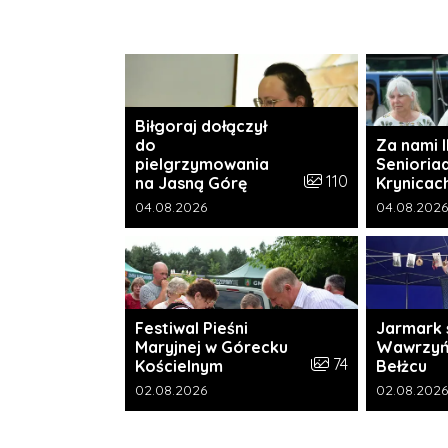
Biłgoraj dołączył
do
Za nami I
pielgrzymowania
Senioria
Liczba zdjęć w galeri
110
na Jasną Górę
Krynicac
Data dodania galerii:
Data dodani
04.08.2026
04.08.2026
Festiwal Pieśni
Jarmark 
Maryjnej w Górecku
Wawrzyń
Liczba zdjęć w galer
74
Kościelnym
Bełżcu
Data dodania galerii:
Data dodani
02.08.2026
02.08.2026