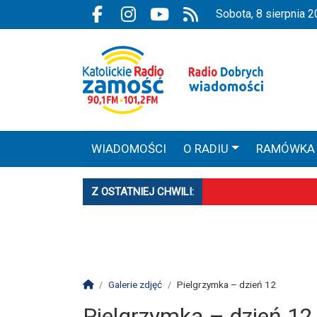
Przejdź do głównych treści
Przejdź do wyszukiwarki
Przejdź do głównego menu
sobota, 8 sierpnia 
Facebook.com
Instagram.com
Youtube.com
RSS
WIADOMOŚCI
O RADIU
RAMÓWKA
STRONA ARCHIWALNA
ROZTOCZAŃSKI
Z OSTATNIEJ CHWILI:
Biłgoraj z Patronką. 
Powstała aplikacja m
Mniej wiernych w kośc
Strona główna
Galerie zdjęć
Pielgrzymka – dzień 12
Pielgrzymka – dzień 12