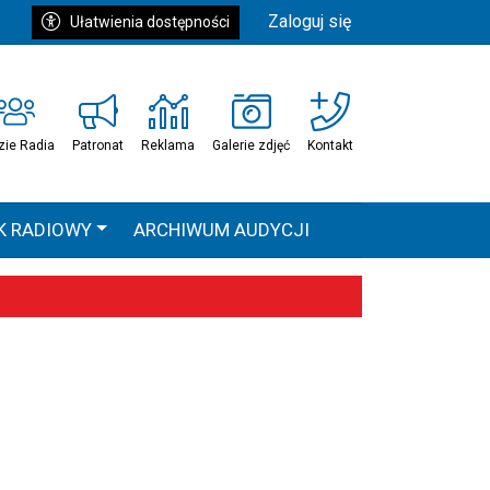
Zaloguj się
Ułatwienia dostępności
zie Radia
Patronat
Reklama
Galerie zdjęć
Kontakt
K RADIOWY
ARCHIWUM AUDYCJI
Ć
HEAVEN TOUR
 statystyki