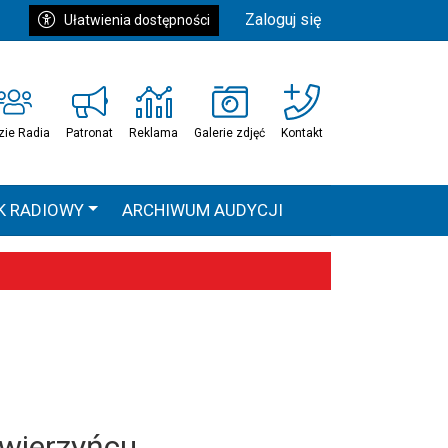
Zaloguj się
Ułatwienia dostępności
zie Radia
Patronat
Reklama
Galerie zdjęć
Kontakt
K RADIOWY
ARCHIWUM AUDYCJI
Ć
HEAVEN TOUR
 statystyki
Zwierzyńcu