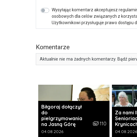
Wysyłając komentarz akceptujesz regulamin 
osobowych dla celów związanych z korzystan
Użytkownikowi przysługuje prawo dostępu do 
Komentarze
Aktualnie nie ma żadnych komentarzy. Bądź pier
Biłgoraj dołączył
do
Za nami I
pielgrzymowania
Senioria
Liczba zdjęć w galeri
110
na Jasną Górę
Krynicac
Data dodania galerii:
Data dodani
04.08.2026
04.08.2026