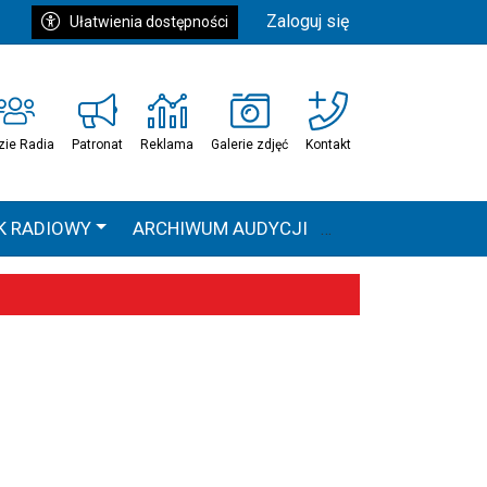
Zaloguj się
Ułatwienia dostępności
zie Radia
Patronat
Reklama
Galerie zdjęć
Kontakt
K RADIOWY
ARCHIWUM AUDYCJI
Ć
HEAVEN TOUR
 statystyki