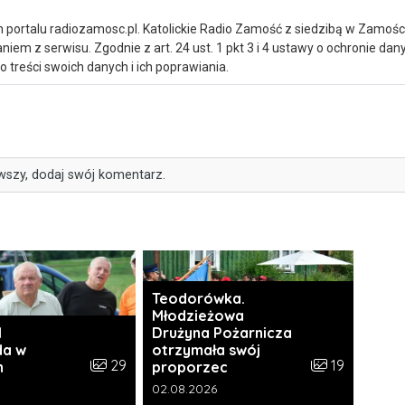
portalu radiozamosc.pl. Katolickie Radio Zamość z siedzibą w Zamośc
iem z serwisu. Zgodnie z art. 24 ust. 1 pkt 3 i 4 ustawy o ochronie da
treści swoich danych i ich poprawiania.
wszy, dodaj swój komentarz.
Teodorówka.
Młodzieżowa
I
Drużyna Pożarnicza
da w
otrzymała swój
i:
Liczba zdjęć w galerii:
Liczba zdjęć w 
29
19
h
proporzec
a galerii:
Data dodania galerii:
02.08.2026