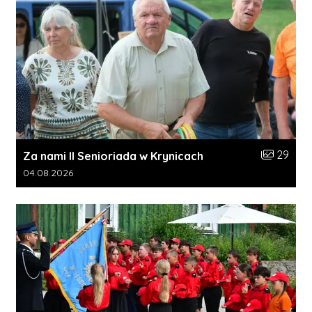
Liczba zdj
29
Za nami II Senioriada w Krynicach
Data dodania galerii:
04.08.2026