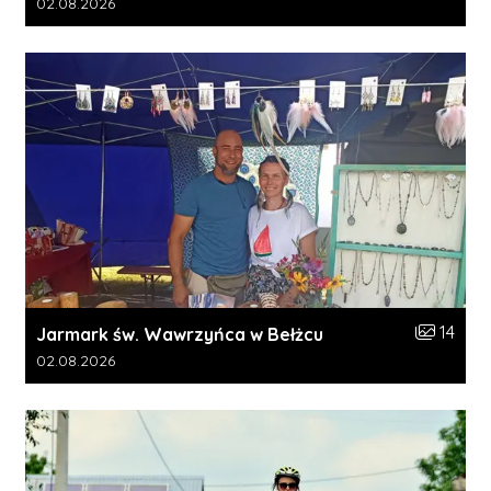
Data dodania galerii:
02.08.2026
Liczba zdj
14
Jarmark św. Wawrzyńca w Bełżcu
Data dodania galerii:
02.08.2026