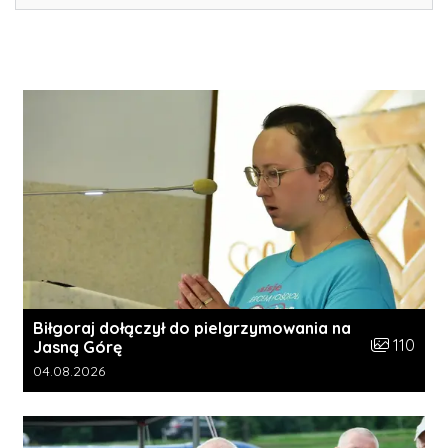
Biłgoraj dołączył do pielgrzymowania na
Liczba zdję
110
Jasną Górę
Data dodania galerii:
04.08.2026