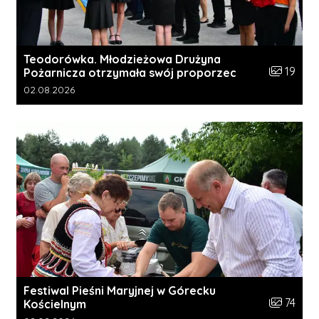
Teodorówka. Młodzieżowa Drużyna
Liczba zdj
19
Pożarnicza otrzymała swój proporzec
Data dodania galerii:
02.08.2026
Festiwal Pieśni Maryjnej w Górecku
Liczba zdj
74
Kościelnym