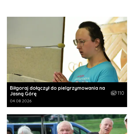
Biłgoraj dołączył do pielgrzymowania na
Liczba zdję
110
Jasną Górę
Data dodania galerii:
04.08.2026