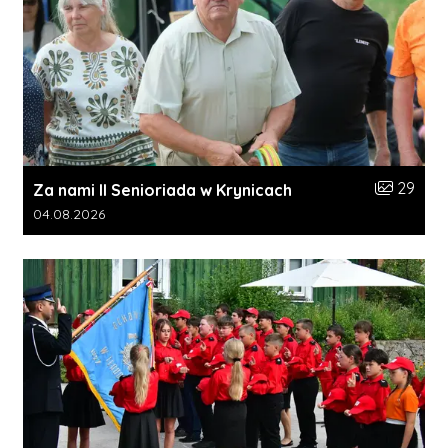
Liczba zdj
29
Za nami II Senioriada w Krynicach
Data dodania galerii:
04.08.2026