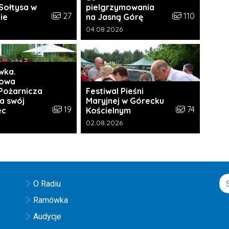
Sołtysa w
pielgrzymowania
ii:
Liczba zdjęć w galerii:
Liczba zdjęć w g
27
110
ie
na Jasną Górę
a galerii:
Data dodania galerii:
04.08.2026
wka.
żowa
Pożarnicza
Festiwal Pieśni
a swój
Maryjnej w Górecku
ii:
Liczba zdjęć w galerii:
Liczba zdjęć w 
19
74
ec
Kościelnym
a galerii:
Data dodania galerii:
02.08.2026
O Radiu
Ramówka
Audycje