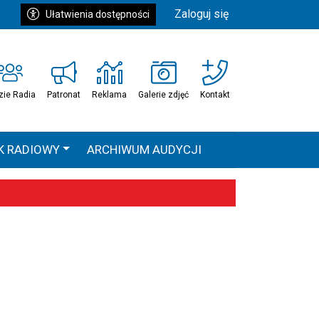
Zaloguj się
Ułatwienia dostępności
zie Radia
Patronat
Reklama
Galerie zdjęć
Kontakt
K RADIOWY
ARCHIWUM AUDYCJI
Ć
HEAVEN TOUR
 statystyki