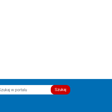
alerii:
galerii:
Szukaj