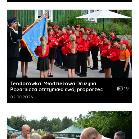
Teodorówka. Młodzieżowa Drużyna
Liczba zdj
19
Pożarnicza otrzymała swój proporzec
Data dodania galerii:
02.08.2026