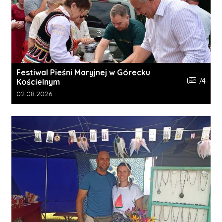
Festiwal Pieśni Maryjnej w Górecku
Liczba zdj
74
Kościelnym
Data dodania galerii:
02.08.2026