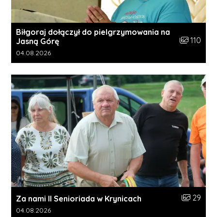
Biłgoraj dołączył do pielgrzymowania na
Liczba zdję
110
Jasną Górę
Data dodania galerii:
04.08.2026
Liczba zdj
29
Za nami II Senioriada w Krynicach
Data dodania galerii:
04.08.2026