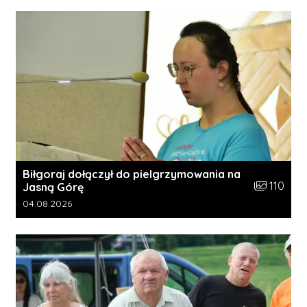
Biłgoraj dołączył do pielgrzymowania na
Liczba zdję
110
Jasną Górę
Data dodania galerii:
04.08.2026