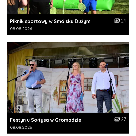
Liczba zdj
24
Piknik sportowy w Smólsku Dużym
Data dodania galerii:
08.08.2026
Liczba zdj
27
Festyn u Sołtysa w Gromadzie
Data dodania galerii:
08.08.2026