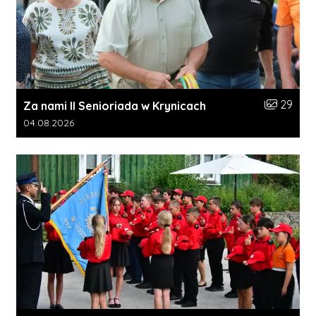
Liczba zdj
29
Za nami II Senioriada w Krynicach
Data dodania galerii:
04.08.2026