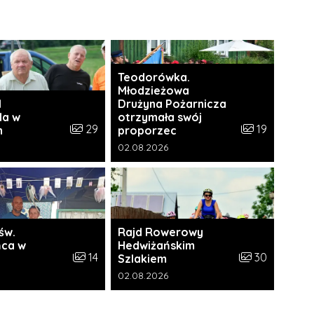
Teodorówka.
Młodzieżowa
I
Drużyna Pożarnicza
da w
otrzymała swój
i:
Liczba zdjęć w galerii:
Liczba zdjęć w 
29
19
h
proporzec
a galerii:
Data dodania galerii:
02.08.2026
św.
Rajd Rowerowy
ca w
Hedwiżańskim
ii:
Liczba zdjęć w galerii:
Liczba zdjęć w 
14
30
Szlakiem
a galerii:
Data dodania galerii:
02.08.2026