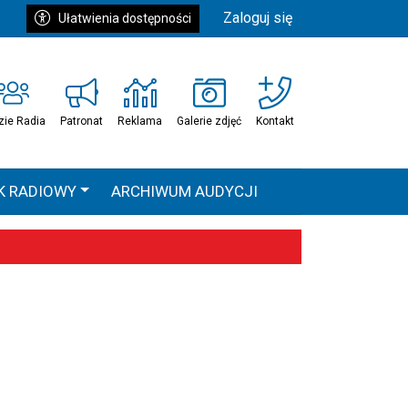
Zaloguj się
Ułatwienia dostępności
zie Radia
Patronat
Reklama
Galerie zdjęć
Kontakt
K RADIOWY
ARCHIWUM AUDYCJI
Ć
HEAVEN TOUR
 statystyki