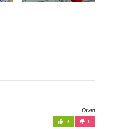
Oceń
0
0