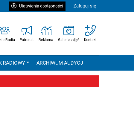
Zaloguj się
Ułatwienia dostępności
zie Radia
Patronat
Reklama
Galerie zdjęć
Kontakt
K RADIOWY
ARCHIWUM AUDYCJI
Ć
HEAVEN TOUR
 statystyki