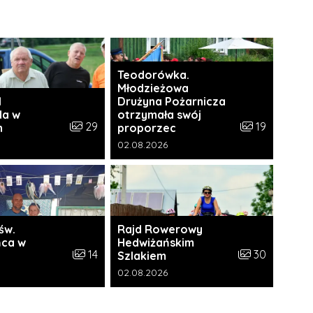
Teodorówka.
Młodzieżowa
I
Drużyna Pożarnicza
da w
otrzymała swój
i:
Liczba zdjęć w galerii:
Liczba zdjęć w 
29
19
h
proporzec
a galerii:
Data dodania galerii:
02.08.2026
św.
Rajd Rowerowy
ca w
Hedwiżańskim
ii:
Liczba zdjęć w galerii:
Liczba zdjęć w 
14
30
Szlakiem
a galerii:
Data dodania galerii:
02.08.2026