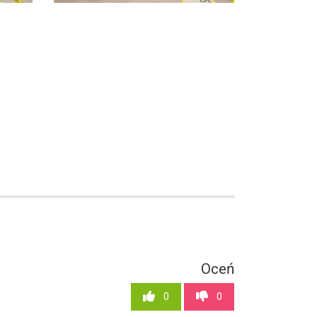
Oceń
0
0