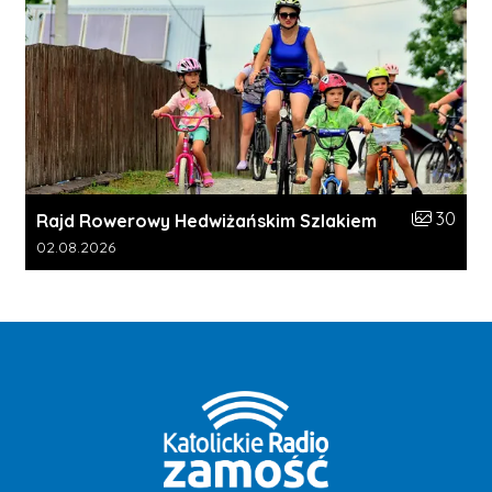
Liczba zdj
30
Rajd Rowerowy Hedwiżańskim Szlakiem
Data dodania galerii:
02.08.2026