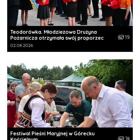
Teodorówka. Młodzieżowa Drużyna
Liczba zdj
19
Pożarnicza otrzymała swój proporzec
Data dodania galerii:
02.08.2026
Festiwal Pieśni Maryjnej w Górecku
Liczba zdj
74
Kościelnym