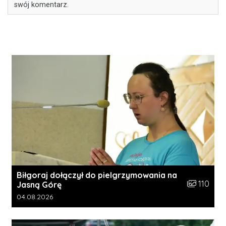
swój komentarz.
Biłgoraj dołączył do pielgrzymowania na
Liczba zdję
110
Jasną Górę
Data dodania galerii:
04.08.2026