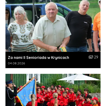
Liczba zdj
29
Za nami II Senioriada w Krynicach
Data dodania galerii:
04.08.2026