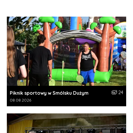
Liczba zdj
24
Piknik sportowy w Smólsku Dużym
Data dodania galerii:
08.08.2026