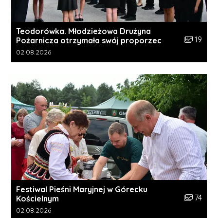
Teodorówka. Młodzieżowa Drużyna
Liczba zdj
19
Pożarnicza otrzymała swój proporzec
Data dodania galerii:
02.08.2026
Festiwal Pieśni Maryjnej w Górecku
Liczba zdj
74
Kościelnym
Data dodania galerii:
02.08.2026