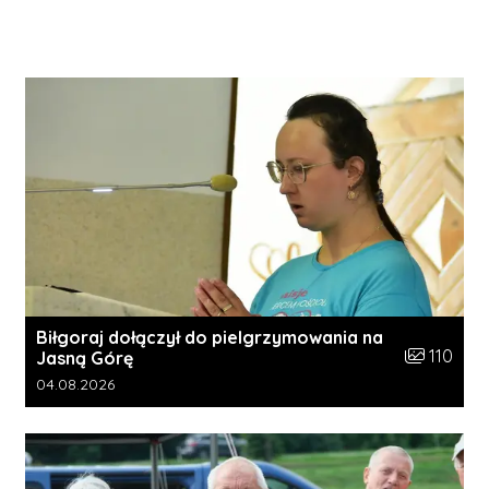
Biłgoraj dołączył do pielgrzymowania na
Liczba zdję
110
Jasną Górę
Data dodania galerii:
04.08.2026