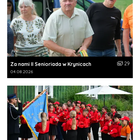
Liczba zdj
29
Za nami II Senioriada w Krynicach
Data dodania galerii:
04.08.2026