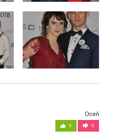
Oceń
0
0