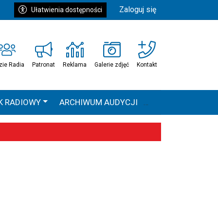
Zaloguj się
Ułatwienia dostępności
zie Radia
Patronat
Reklama
Galerie zdjęć
Kontakt
K RADIOWY
ARCHIWUM AUDYCJI
Ć
HEAVEN TOUR
 statystyki