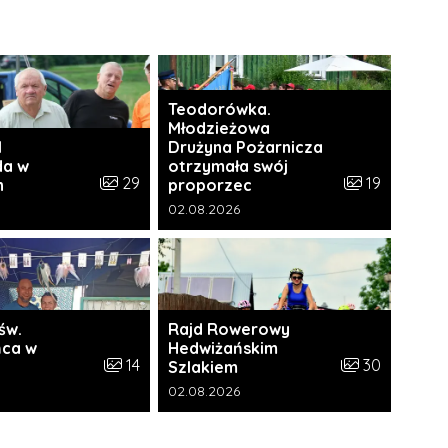
Teodorówka.
Młodzieżowa
I
Drużyna Pożarnicza
da w
otrzymała swój
i:
Liczba zdjęć w galerii:
Liczba zdjęć w 
29
19
h
proporzec
a galerii:
Data dodania galerii:
02.08.2026
św.
Rajd Rowerowy
ca w
Hedwiżańskim
ii:
Liczba zdjęć w galerii:
Liczba zdjęć w 
14
30
Szlakiem
a galerii:
Data dodania galerii:
02.08.2026