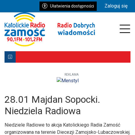
Przejdź do głównych treści
Przejdź do wyszukiwarki
Przejdź do głównego menu
Zaloguj się
Ułatwienia dostępności
enu
Prz
REKLAMA
Biłgoraj z Patronką. Wyjątkowe uroczystości już 9–10 ma
Powstała aplikacja mobilna Diecezji Zamojsko-Lubaczows
Mniej wiernych w kościołach, ale większe zaangażowanie re
28.01 Majdan Sopocki.
Niedziela Radiowa
Niedziele Radiowe to akcja Katolickiego Radia Zamość
organizowana na terenie Diecezji Zamojsko-Lubaczowskiej.