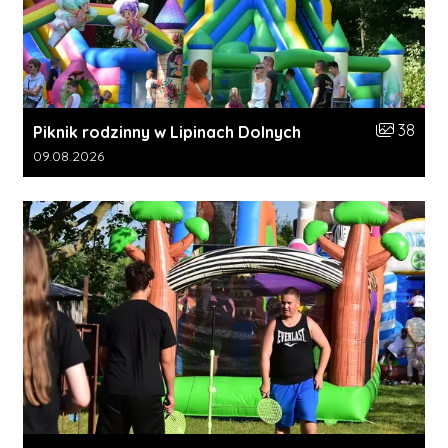
Liczba zdj
38
Piknik rodzinny w Lipinach Dolnych
Data dodania galerii:
09.08.2026