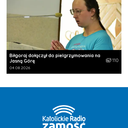
Biłgoraj dołączył do pielgrzymowania na
Liczba zdję
110
Jasną Górę
Data dodania galerii:
04.08.2026