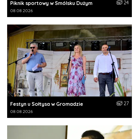
Liczba zdj
24
Piknik sportowy w Smólsku Dużym
Data dodania galerii:
08.08.2026
Liczba zdj
27
Festyn u Sołtysa w Gromadzie
Data dodania galerii:
08.08.2026