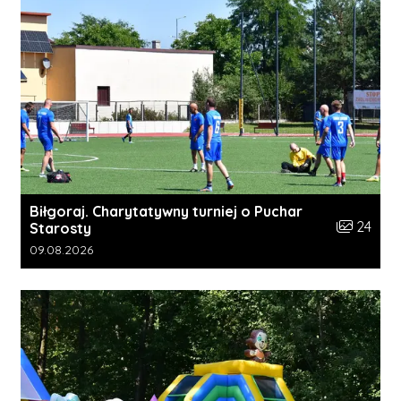
Biłgoraj. Charytatywny turniej o Puchar
Liczba zdj
24
Starosty
Data dodania galerii:
09.08.2026