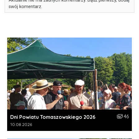
Aktualnie nie ma żadnych komentarzy. Bądź pierwszy, dodaj
swój komentarz.
Liczba zdj
46
Dni Powiatu Tomaszowskiego 2026
Data dodania galerii:
10.08.2026