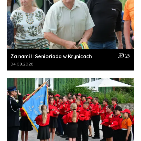
Liczba zdj
29
Za nami II Senioriada w Krynicach
Data dodania galerii:
04.08.2026