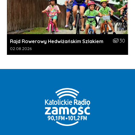
Liczba zdj
30
Rajd Rowerowy Hedwiżańskim Szlakiem
Data dodania galerii:
02.08.2026