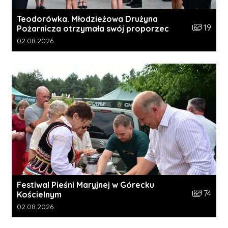
Teodorówka. Młodzieżowa Drużyna
Liczba zdj
19
Pożarnicza otrzymała swój proporzec
Data dodania galerii:
02.08.2026
Festiwal Pieśni Maryjnej w Górecku
Liczba zdj
74
Kościelnym
Data dodania galerii:
02.08.2026