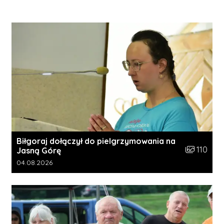
Biłgoraj dołączył do pielgrzymowania na
Liczba zdję
110
Jasną Górę
Data dodania galerii:
04.08.2026