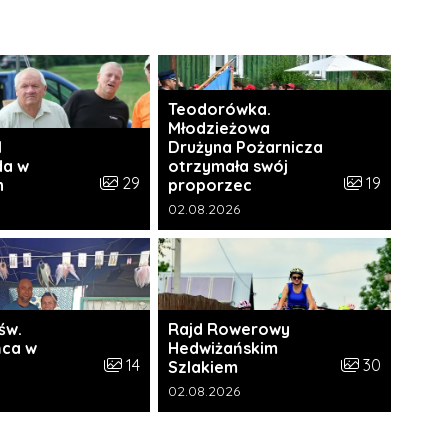
Teodorówka.
Młodzieżowa
I
Drużyna Pożarnicza
da w
otrzymała swój
i:
Liczba zdjęć w galerii:
Liczba zdjęć w 
29
19
h
proporzec
a galerii:
Data dodania galerii:
02.08.2026
św.
Rajd Rowerowy
ca w
Hedwiżańskim
ii:
Liczba zdjęć w galerii:
Liczba zdjęć w 
14
30
Szlakiem
a galerii:
Data dodania galerii:
02.08.2026