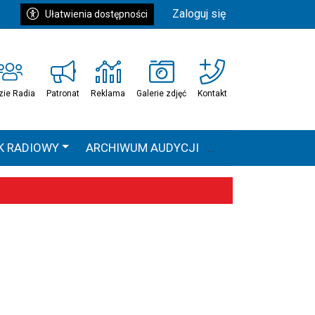
Zaloguj się
Ułatwienia dostępności
zie Radia
Patronat
Reklama
Galerie zdjęć
Kontakt
K RADIOWY
ARCHIWUM AUDYCJI
Ć
HEAVEN TOUR
 statystyki