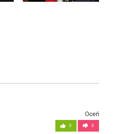
Oceń
0
0