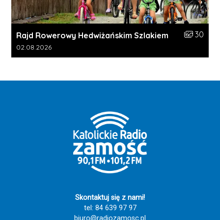
Liczba zdj
30
Rajd Rowerowy Hedwiżańskim Szlakiem
Data dodania galerii:
02.08.2026
Skontaktuj się z nami!
tel: 84 639 97 97
biuro@radiozamosc.pl