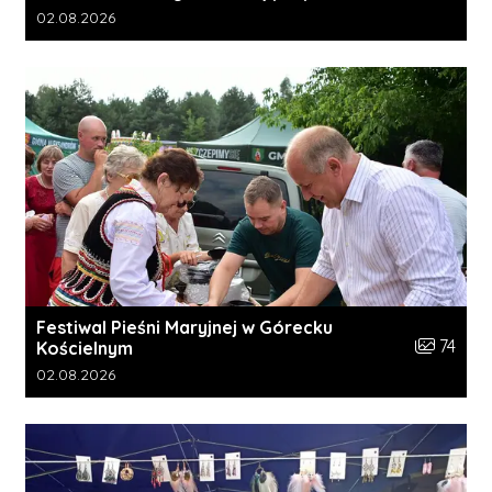
Data dodania galerii:
02.08.2026
Festiwal Pieśni Maryjnej w Górecku
Liczba zdj
74
Kościelnym
Data dodania galerii:
02.08.2026