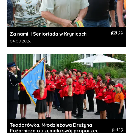
Liczba zdj
29
Za nami II Senioriada w Krynicach
Data dodania galerii:
04.08.2026
Teodorówka. Młodzieżowa Drużyna
Liczba zdj
19
Pożarnicza otrzymała swój proporzec