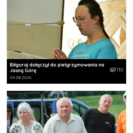
Biłgoraj dołączył do pielgrzymowania na
Liczba zdję
110
Jasną Górę
Data dodania galerii:
04.08.2026