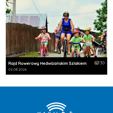
Liczba zdj
30
Rajd Rowerowy Hedwiżańskim Szlakiem
Data dodania galerii:
02.08.2026