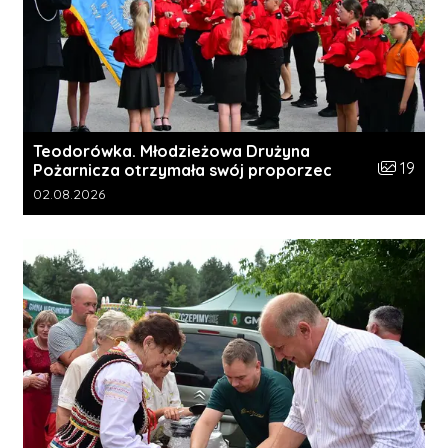
Teodorówka. Młodzieżowa Drużyna
Liczba zdj
19
Pożarnicza otrzymała swój proporzec
Data dodania galerii:
02.08.2026