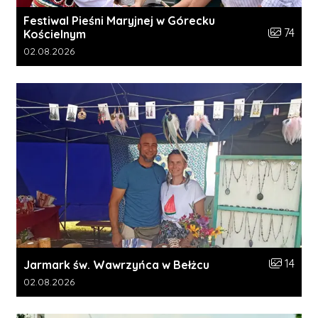
Festiwal Pieśni Maryjnej w Górecku
Liczba zdj
74
Kościelnym
Data dodania galerii:
02.08.2026
Liczba zdj
14
Jarmark św. Wawrzyńca w Bełżcu
Data dodania galerii:
02.08.2026