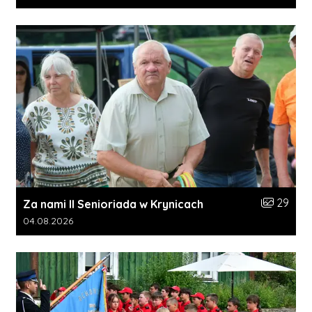
Liczba zdj
29
Za nami II Senioriada w Krynicach
Data dodania galerii:
04.08.2026