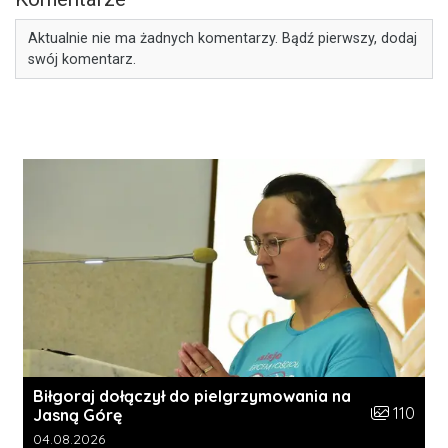
Aktualnie nie ma żadnych komentarzy. Bądź pierwszy, dodaj
swój komentarz.
Biłgoraj dołączył do pielgrzymowania na
Liczba zdję
110
Jasną Górę
Data dodania galerii:
04.08.2026