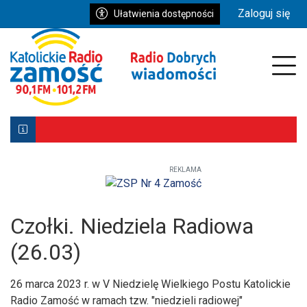
Przejdź do głównych treści
Przejdź do wyszukiwarki
Przejdź do głównego menu
Zaloguj się
Ułatwienia dostępności
enu
Prz
REKLAMA
Biłgoraj z Patronką. Wyjątkowe uroczystości już 9–10 ma
Powstała aplikacja mobilna Diecezji Zamojsko-Lubaczows
Mniej wiernych w kościołach, ale większe zaangażowanie re
Czołki. Niedziela Radiowa
(26.03)
26 marca 2023 r. w V Niedzielę Wielkiego Postu Katolickie
Radio Zamość w ramach tzw. "niedzieli radiowej"