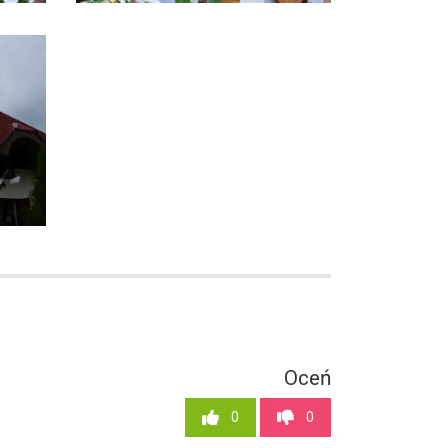
Oceń
0
0