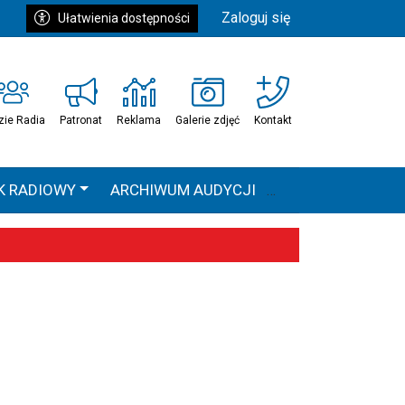
Zaloguj się
Ułatwienia dostępności
zie Radia
Patronat
Reklama
Galerie zdjęć
Kontakt
K RADIOWY
ARCHIWUM AUDYCJI
Ć
HEAVEN TOUR
 statystyki