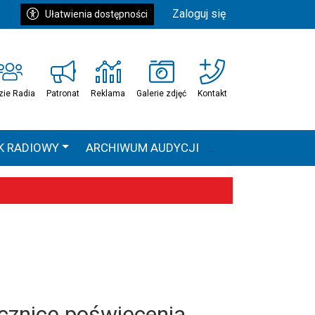
Zaloguj się
Ułatwienia dostępności
zie Radia
Patronat
Reklama
Galerie zdjęć
Kontakt
K RADIOWY
ARCHIWUM AUDYCJI
Ć
HEAVEN TOUR
 statystyki
ocznicę poświęcenia