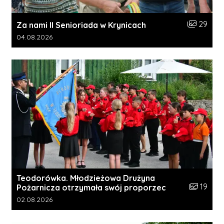
Liczba zdj
29
Za nami II Senioriada w Krynicach
Data dodania galerii:
04.08.2026
Teodorówka. Młodzieżowa Drużyna
Liczba zdj
19
Pożarnicza otrzymała swój proporzec
Data dodania galerii:
02.08.2026