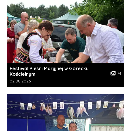
Festiwal Pieśni Maryjnej w Górecku
Liczba zdj
74
Kościelnym
Data dodania galerii:
02.08.2026