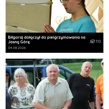
Biłgoraj dołączył do pielgrzymowania na
Liczba zdję
110
Jasną Górę
Data dodania galerii:
04.08.2026