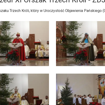
szaku Trzech Króli, który w Uroczystość Objawienia Pańskiego (