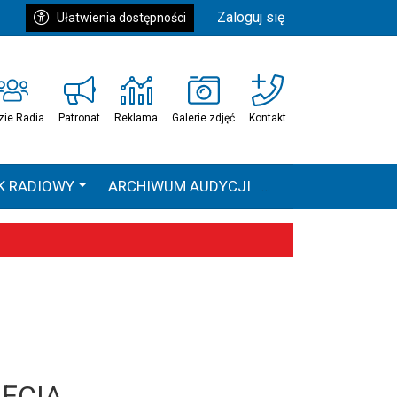
Zaloguj się
Ułatwienia dostępności
zie Radia
Patronat
Reklama
Galerie zdjęć
Kontakt
K RADIOWY
ARCHIWUM AUDYCJI
Ć
HEAVEN TOUR
 statystyki
JĘCIA