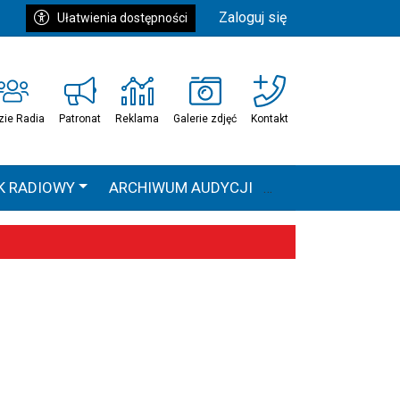
Zaloguj się
Ułatwienia dostępności
zie Radia
Patronat
Reklama
Galerie zdjęć
Kontakt
K RADIOWY
ARCHIWUM AUDYCJI
Ć
HEAVEN TOUR
 statystyki