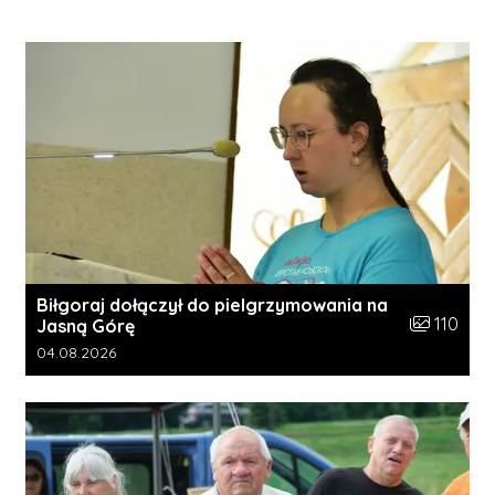
Biłgoraj dołączył do pielgrzymowania na
Liczba zdję
110
Jasną Górę
Data dodania galerii:
04.08.2026