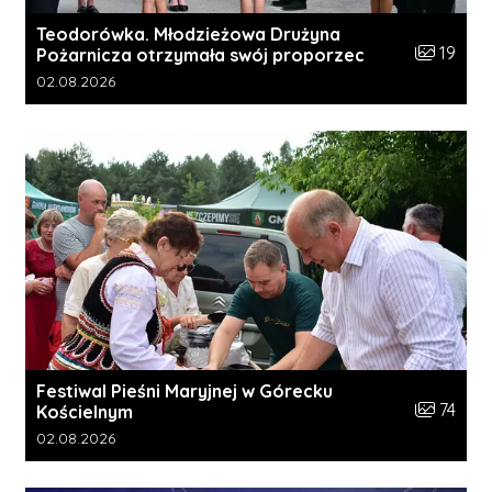
Teodorówka. Młodzieżowa Drużyna
Liczba zdj
19
Pożarnicza otrzymała swój proporzec
Data dodania galerii:
02.08.2026
Festiwal Pieśni Maryjnej w Górecku
Liczba zdj
74
Kościelnym
Data dodania galerii:
02.08.2026