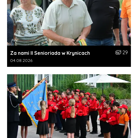
Liczba zdj
29
Za nami II Senioriada w Krynicach
Data dodania galerii:
04.08.2026