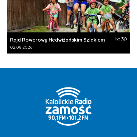
Liczba zdj
30
Rajd Rowerowy Hedwiżańskim Szlakiem
Data dodania galerii:
02.08.2026