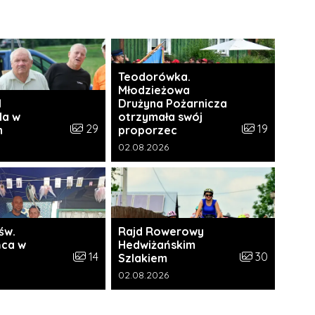
Teodorówka.
Młodzieżowa
I
Drużyna Pożarnicza
da w
otrzymała swój
i:
Liczba zdjęć w galerii:
Liczba zdjęć w 
29
19
h
proporzec
a galerii:
Data dodania galerii:
02.08.2026
św.
Rajd Rowerowy
ca w
Hedwiżańskim
ii:
Liczba zdjęć w galerii:
Liczba zdjęć w 
14
30
Szlakiem
a galerii:
Data dodania galerii:
02.08.2026