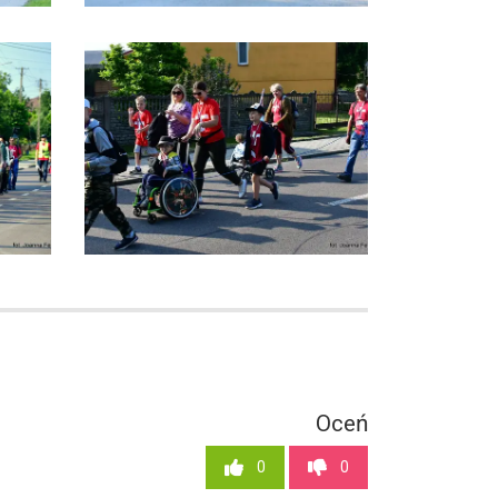
Oceń
0
0