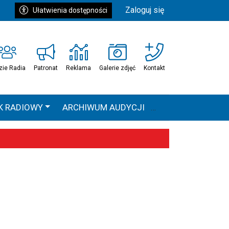
Zaloguj się
Ułatwienia dostępności
zie Radia
Patronat
Reklama
Galerie zdjęć
Kontakt
K RADIOWY
ARCHIWUM AUDYCJI
Ć
HEAVEN TOUR
 statystyki