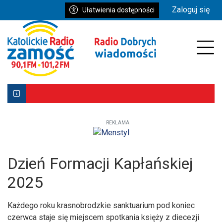
Przejdź do głównych treści
Przejdź do wyszukiwarki
Przejdź do głównego menu
Zaloguj się
Ułatwienia dostępności
enu
Prz
REKLAMA
Biłgoraj z Patronką. Wyjątkowe uroczystości już 9–10 ma
Powstała aplikacja mobilna Diecezji Zamojsko-Lubaczows
Mniej wiernych w kościołach, ale większe zaangażowanie re
Dzień Formacji Kapłańskiej
2025
Każdego roku krasnobrodzkie sanktuarium pod koniec
czerwca staje się miejscem spotkania księży z diecezji