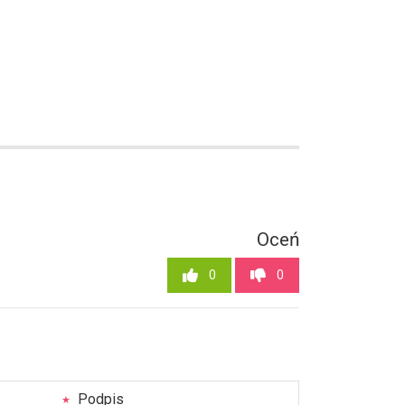
Oceń
0
0
Podpis