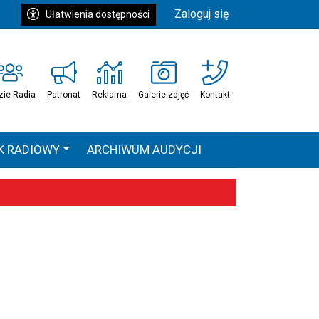
Zaloguj się
Ułatwienia dostępności
zie Radia
Patronat
Reklama
Galerie zdjęć
Kontakt
K RADIOWY
ARCHIWUM AUDYCJI
Ć
HEAVEN TOUR
 statystyki