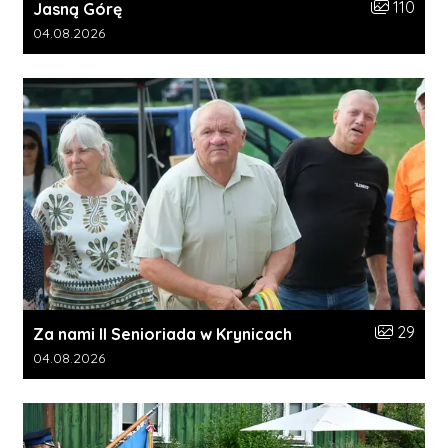
Liczba zdję
110
Jasną Górę
Data dodania galerii:
04.08.2026
Liczba zdj
29
Za nami II Senioriada w Krynicach
Data dodania galerii:
04.08.2026