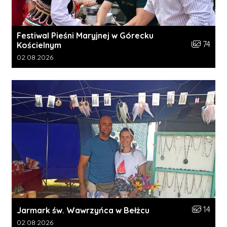
Festiwal Pieśni Maryjnej w Górecku
Liczba zdj
74
Kościelnym
Data dodania galerii:
02.08.2026
Liczba zdj
14
Jarmark św. Wawrzyńca w Bełżcu
Data dodania galerii:
02.08.2026