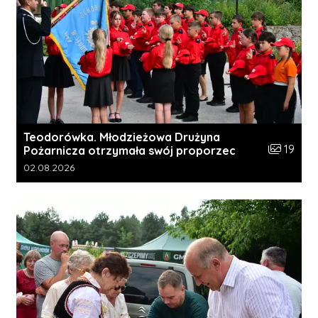
Teodorówka. Młodzieżowa Drużyna
Liczba zdj
19
Pożarnicza otrzymała swój proporzec
Data dodania galerii:
02.08.2026