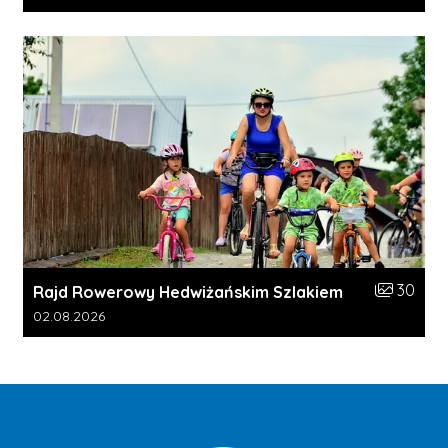
Liczba zdj
30
Rajd Rowerowy Hedwiżańskim Szlakiem
Data dodania galerii:
02.08.2026