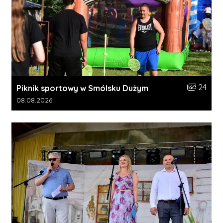
Liczba zdj
24
Piknik sportowy w Smólsku Dużym
Data dodania galerii:
08.08.2026