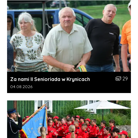
Liczba zdj
29
Za nami II Senioriada w Krynicach
Data dodania galerii:
04.08.2026