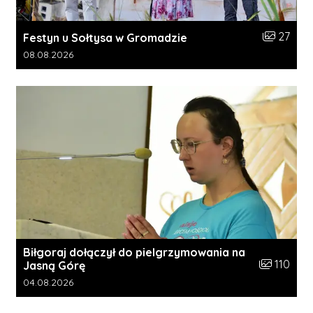
Liczba zdj
27
Festyn u Sołtysa w Gromadzie
Data dodania galerii:
08.08.2026
Biłgoraj dołączył do pielgrzymowania na
Liczba zdję
110
Jasną Górę
Data dodania galerii:
04.08.2026