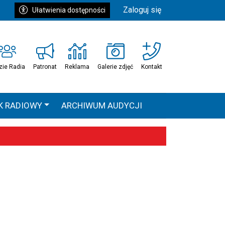
Zaloguj się
Ułatwienia dostępności
zie Radia
Patronat
Reklama
Galerie zdjęć
Kontakt
K RADIOWY
ARCHIWUM AUDYCJI
Ć
HEAVEN TOUR
 statystyki