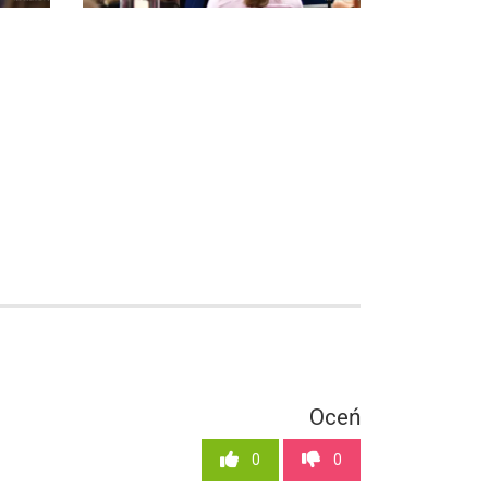
Oceń
0
0