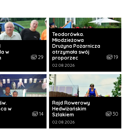
Teodorówka.
Młodzieżowa
I
Drużyna Pożarnicza
da w
otrzymała swój
i:
Liczba zdjęć w galerii:
Liczba zdjęć w 
29
19
h
proporzec
a galerii:
Data dodania galerii:
02.08.2026
św.
Rajd Rowerowy
ca w
Hedwiżańskim
ii:
Liczba zdjęć w galerii:
Liczba zdjęć w 
14
30
Szlakiem
a galerii:
Data dodania galerii:
02.08.2026