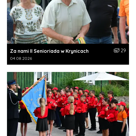
Liczba zdj
29
Za nami II Senioriada w Krynicach
Data dodania galerii:
04.08.2026