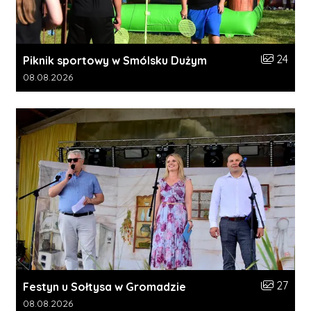
Liczba zdj
24
Piknik sportowy w Smólsku Dużym
Data dodania galerii:
08.08.2026
Liczba zdj
27
Festyn u Sołtysa w Gromadzie
Data dodania galerii:
08.08.2026