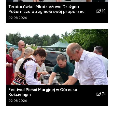
Teodorówka. Młodzieżowa Drużyna
Liczba zdj
19
Pożarnicza otrzymała swój proporzec
Data dodania galerii:
02.08.2026
Festiwal Pieśni Maryjnej w Górecku
Liczba zdj
74
Kościelnym
Data dodania galerii:
02.08.2026