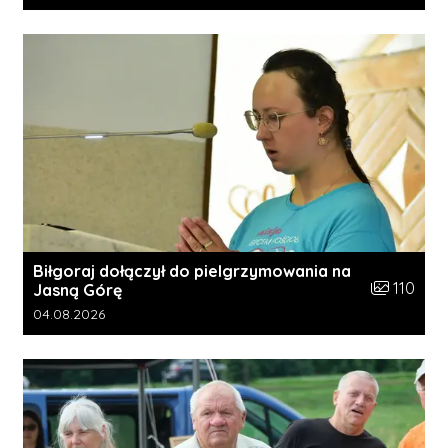
Biłgoraj dołączył do pielgrzymowania na
Liczba zdję
110
Jasną Górę
Data dodania galerii:
04.08.2026