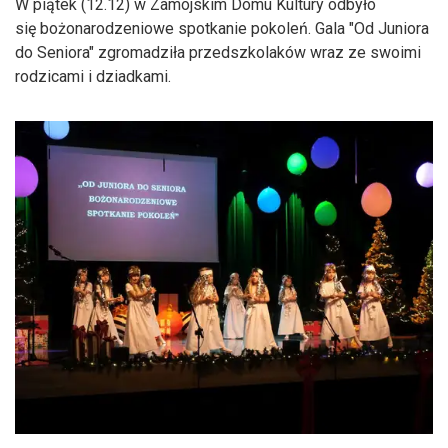
W piątek (12.12) w Zamojskim Domu Kultury odbyło
się bożonarodzeniowe spotkanie pokoleń. Gala "Od Juniora
do Seniora" zgromadziła przedszkolaków wraz ze swoimi
rodzicami i dziadkami.