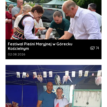
Festiwal Pieśni Maryjnej w Górecku
Liczba zdj
74
Kościelnym
Data dodania galerii:
02.08.2026