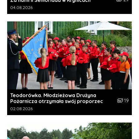
Za nami II Senioriada w Krynicach
Data dodania galerii:
04.08.2026
Teodorówka. Młodzieżowa Drużyna
Liczba zdj
19
Pożarnicza otrzymała swój proporzec
Data dodania galerii:
02.08.2026