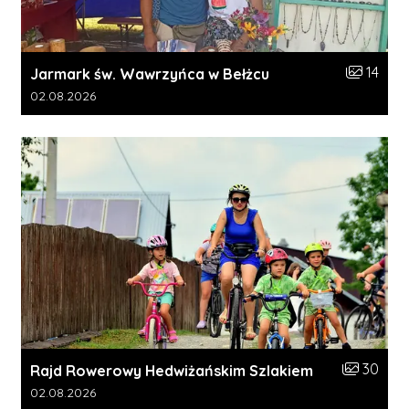
Liczba zdj
14
Jarmark św. Wawrzyńca w Bełżcu
Data dodania galerii:
02.08.2026
Liczba zdj
30
Rajd Rowerowy Hedwiżańskim Szlakiem
Data dodania galerii:
02.08.2026