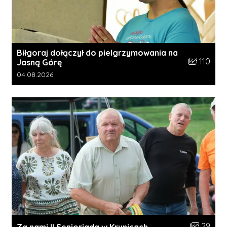
Biłgoraj dołączył do pielgrzymowania na
Liczba zdję
110
Jasną Górę
Data dodania galerii:
04.08.2026
Liczba zdj
29