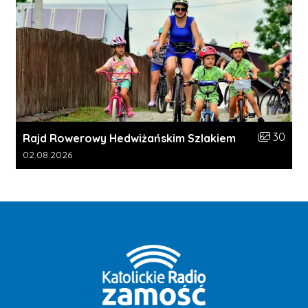
Liczba zdj
30
Rajd Rowerowy Hedwiżańskim Szlakiem
Data dodania galerii:
02.08.2026