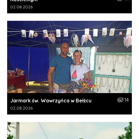
Data dodania galerii:
02.08.2026
Liczba zdj
14
Jarmark św. Wawrzyńca w Bełżcu
Data dodania galerii:
02.08.2026