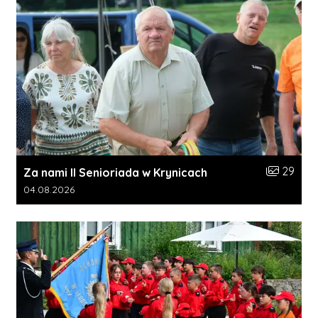
Liczba zdj
29
Za nami II Senioriada w Krynicach
Data dodania galerii:
04.08.2026