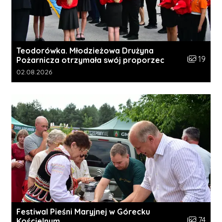
Teodorówka. Młodzieżowa Drużyna
Liczba zdj
19
Pożarnicza otrzymała swój proporzec
Data dodania galerii:
02.08.2026
Festiwal Pieśni Maryjnej w Górecku
Liczba zdj
74
Kościelnym