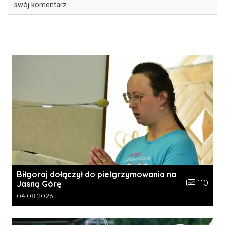
swój komentarz.
Biłgoraj dołączył do pielgrzymowania na
Liczba zdję
110
Jasną Górę
Data dodania galerii:
04.08.2026